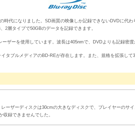
前の時代になりました。SD画質の映像しか記録できないDVDに代
25GB、2層タイプで50GBのデータを記録できます。
青色レーザーを使用しています。波長は405nmで、DVDよりも記録密
タブルメディアのBD-REが存在します。また、規格を拡張して3層以
。レーザーディスクは30cmの大きなディスクで、プレイヤーのサ
しか収録できませんでした。