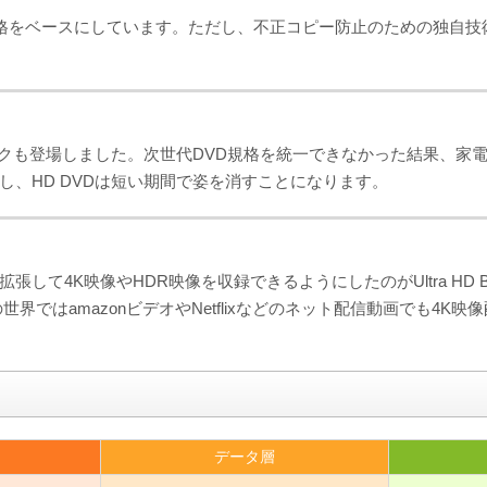
ayの規格をベースにしています。ただし、不正コピー防止のための独
ィスクも登場しました。次世代DVD規格を統一できなかった結果、家電メー
利し、HD DVDは短い期間で姿を消すことになります。
て4K映像やHDR映像を収録できるようにしたのがUltra HD Blu-r
ではamazonビデオやNetflixなどのネット配信動画でも4K映像
データ層