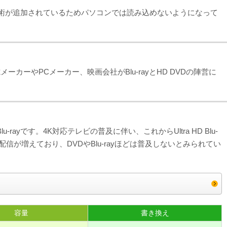
自技術が追加されているためパソコンでは読み込めないようになって
カーやPCメーカー、映画会社がBlu-rayとHD DVDの陣営に
ayです。4K対応テレビの普及に伴い、これからUltra HD Blu-
配信が増えており、DVDやBlu-rayほどは普及しないとみられてい
容量
書き換え