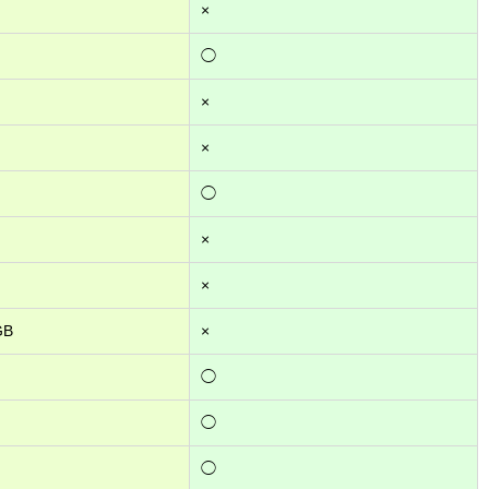
×
◯
×
×
◯
×
×
GB
×
◯
◯
◯