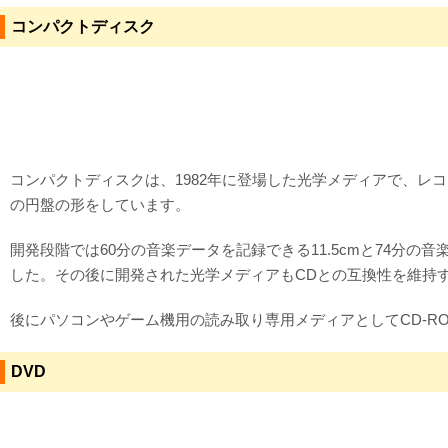
コンパクトディスク
対応メディア
よくあるご質問
データ復旧特集
データ復旧のウソ？ホント？
コンパクトディスクは、1982年に登場した光学メディアで、レ
の円盤の形をしています。
プライバシーマーク認定
開発段階では60分の音楽データを記録できる11.5cmと74分の
ISO27001(ISMS)認証
した。その後に開発された光学メディアもCDとの互換性を維持す
特定商取引法に基づく表記
後にパソコンやゲーム機用の読み取り専用メディアとしてCD-RO
会社案内・会社概要
DVD