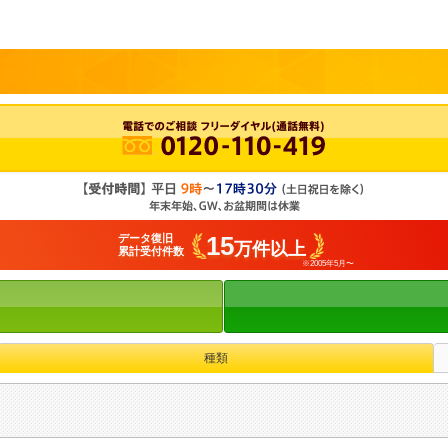
15
データ復旧
万件以上
累計受付件数
※2005年5月〜
種類