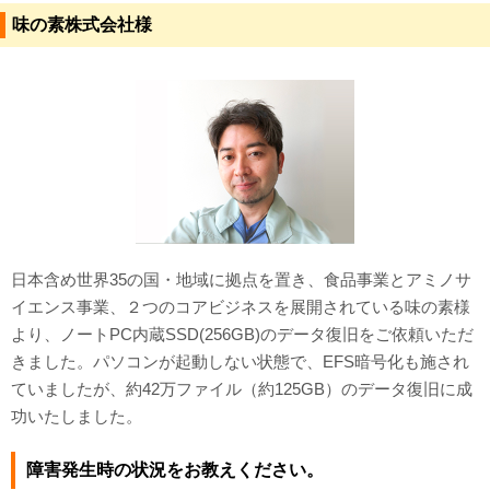
味の素株式会社様
対応メディア
よくあるご質問
データ復旧特集
データ復旧のウソ？ホント？
プライバシーマーク認定
ISO27001(ISMS)認証
日本含め世界35の国・地域に拠点を置き、食品事業とアミノサ
イエンス事業、２つのコアビジネスを展開されている味の素様
特定商取引法に基づく表記
より、ノートPC内蔵SSD(256GB)のデータ復旧をご依頼いただ
きました。パソコンが起動しない状態で、EFS暗号化も施され
会社案内・会社概要
ていましたが、約42万ファイル（約125GB）のデータ復旧に成
功いたしました。
障害発生時の状況をお教えください。