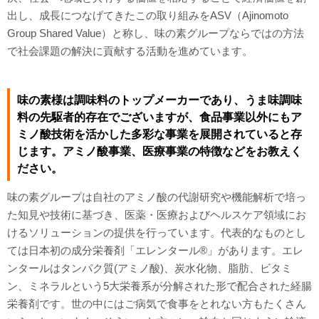
出し、成長につなげてきたこの取り組みをASV（Ajinomoto
Group Shared Value）と称し、味の素グループならではの方法
で社会課題の解決に貢献する活動を進めています。
味の素様は調味料のトップメーカーであり、うま味調味
料の先駆者的存在でございますが、食品事業以外にもア
ミノ酸技術を活かした多彩な事業を展開されていると存
じます。アミノ酸事業、医療事業の特徴などをお教えく
ださい。
味の素グループは自社のアミノ酸の代謝研究や機能解析で培っ
た知見や技術に基づき、医薬・医療およびヘルスケア領域にお
けるソリューションの提供を行っています。代表的なものとし
ては日本初の成分栄養剤「エレンタール®」があります。エレ
ンタールはタンパク質(アミノ酸)、炭水化物、脂肪、ビタミ
ン、ミネラルという5大栄養系が分解された形で配合された経腸
栄養剤です。世の中にはご病気で食事をとれない方もたくさん