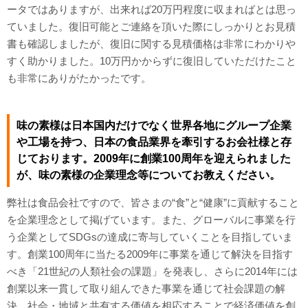
ータではありますが、出来れば20万円程度に収まればとは思っ
ていました。復旧可能とご連絡を頂いた際にしっかりとお見積
書も確認しましたが、復旧に関する見積価格は非常にわかりや
すく助かりました。10万円かからずに復旧していただけたこと
も非常にありがたかったです。
味の素様は日本国内だけでなく世界各地にグループ企業
や工場を持つ、日本の食品業界を牽引するお会社様と存
じております。2009年に創業100周年を迎えられました
が、味の素様の企業理念等についてお教えください。
弊社は食品会社ですので、皆さまの“食”と“健康”に貢献すること
を企業理念として掲げています。また、グローバルに事業を行
う企業としてSDGsの達成に寄与していくことを目指していま
す。創業100周年に当たる2009年に事業を通じて解決を目指す
べき「21世紀の人類社会の課題」を発表し、さらに2014年には
創業以来一貫して取り組んできた事業を通じて社会課題の解
決、社会・地域と共有する価値を相応することで経済価値を創