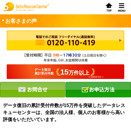
お客さまの声
お申込方法
お問合せ
初めてのお客さまへ
15
データ復旧
万件以上
累計受付件数
※2005年5月〜
サービスの流れ
データレスキューセンターの特徴
データ復旧料金
データ復旧の累計受付件数が15万件を突破したデータレス
キューセンターは、全国の法人様、個人のお客様から高い
データ復旧事例
評価をいただいています。
お客さまの声