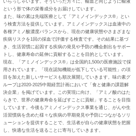
いらっしゃいます。そういった方々に、輸血と同じように輸液
という形で体の栄養成分をお届けしています。
また、味の素は先端医療として「アミノインデックス®」とい
う検査方法を提供しています。アミノインデックスは血液中の
各種アミノ酸濃度バランスから、現在の健康状態やさまざまな
疾病リスクを1回の採血で評価する検査です。その結果に基づ
き、生活習慣に起因する疾病の発見や予防の機会創出をサポー
トし、健康寿命の延伸に貢献することを目的としています。
現在、「アミノインデックス®」は全国約1,500の医療施設で採
用されています。「現在認知機能が低下している可能性」の項
目を加えた新しいサービスも順次展開していきます。味の素グ
ループは2020-2025中期経営計画において「食と健康の課題解
決企業」を掲げています。この実現に向け、「アミノ酸のはた
らきで、世界の健康寿命を延ばすことに貢献」することを目指
しています。今後もアミノインデックス事業を通じ、がんや生
活習慣病を含めた様々な疾病の早期発見や予防につながるソリ
ューションを提供することで、生活者が自らの健康状態を把握
し、快適な生活を送ることに寄与していきます。