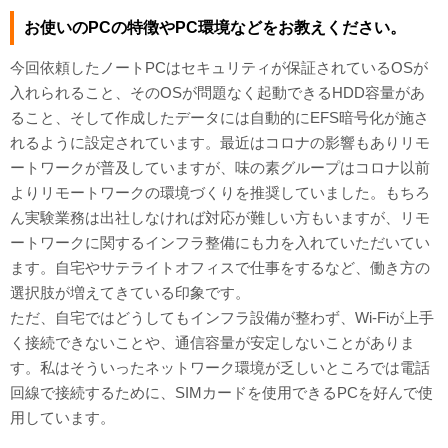
お使いのPCの特徴やPC環境などをお教えください。
今回依頼したノートPCはセキュリティが保証されているOSが
入れられること、そのOSが問題なく起動できるHDD容量があ
ること、そして作成したデータには自動的にEFS暗号化が施さ
れるように設定されています。最近はコロナの影響もありリモ
ートワークが普及していますが、味の素グループはコロナ以前
よりリモートワークの環境づくりを推奨していました。もちろ
ん実験業務は出社しなければ対応が難しい方もいますが、リモ
ートワークに関するインフラ整備にも力を入れていただいてい
ます。自宅やサテライトオフィスで仕事をするなど、働き方の
選択肢が増えてきている印象です。
ただ、自宅ではどうしてもインフラ設備が整わず、Wi-Fiが上手
く接続できないことや、通信容量が安定しないことがありま
す。私はそういったネットワーク環境が乏しいところでは電話
回線で接続するために、SIMカードを使用できるPCを好んで使
用しています。