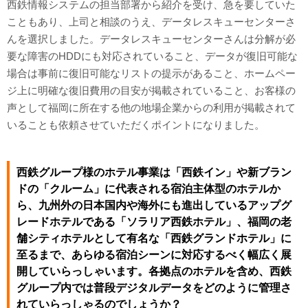
西鉄情報システムの担当部署から紹介を受け、急を要していた
こともあり、上司と相談のうえ、データレスキューセンターさ
んを選択しました。データレスキューセンターさんは分解が必
要な障害のHDDにも対応されていること、データが復旧可能な
場合は事前に復旧可能なリストの提示があること、ホームペー
ジ上に明確な復旧費用の目安が掲載されていること、お客様の
声として福岡に所在する他の地場企業からの利用が掲載されて
いることも依頼させていただくポイントになりました。
西鉄グループ様のホテル事業は「西鉄イン」や新ブラン
ドの「クルーム」に代表される宿泊主体型のホテルか
ら、九州外の日本国内や海外にも進出しているアップグ
レードホテルである「ソラリア西鉄ホテル」、福岡の老
舗シティホテルとして有名な「西鉄グランドホテル」に
至るまで、あらゆる宿泊シーンに対応するべく幅広く展
開していらっしゃいます。各拠点のホテルを含め、西鉄
グループ内では普段デジタルデータをどのように管理さ
れていらっしゃるのでしょうか？