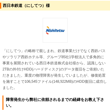
西日本鉄道（にしてつ）様
対応メディア
よくあるご質問
データ復旧特集
データ復旧のウソ？ホント？
「にしてつ」の略称で親しまれ、鉄道事業だけでなく西鉄バス
プライバシーマーク認定
やソラリア西鉄ホテル等、グループ85社1学校法人で多角的に
ISO27001(ISMS)認証
事業を展開されている西日本鉄道株式会社様から、認識しない
2TBの外付けHDD(ハードディスク)のデータ復旧をご依頼いた
特定商取引法に基づく表記
だきました。重度の物理障害が発生していましたが、修復処置
を施すことで106,545ファイル(148,922MB)のHDD復旧に成功し
会社案内・会社概要
ました。
障害発生から弊社に依頼されるまでの経緯をお教え下さ
い。