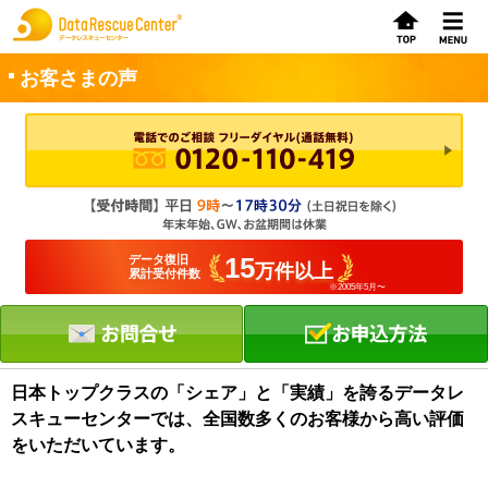
お客さまの声
お申込方法
お問合せ
初めてのお客さまへ
15
データ復旧
万件以上
累計受付件数
※2005年5月〜
サービスの流れ
データレスキューセンターの特徴
データ復旧料金
日本トップクラスの「シェア」と「実績」を誇るデータレ
スキューセンターでは、全国数多くのお客様から高い評価
データ復旧事例
をいただいています。
お客さまの声