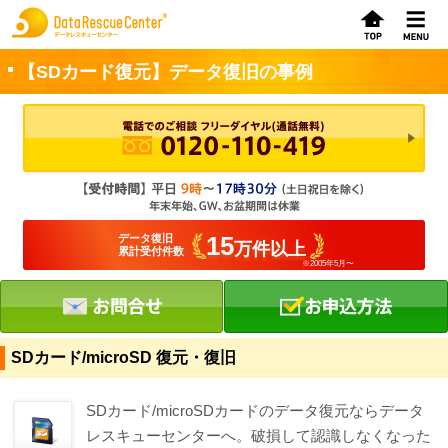
【SDカード復元】データ復旧の事例
お申込方法
お問合せ
初めてのお客さまへ
15
データ復旧
万件以上
累計受付件数
※2005年5月〜
サービスの流れ
データレスキューセンターの特徴
データ復旧料金
SDカード/microSD 復元・復旧
データ復旧事例
SDカード/microSDカードのデータ復元ならデータ
レスキューセンターへ。破損して認識しなくなった
お客さまの声