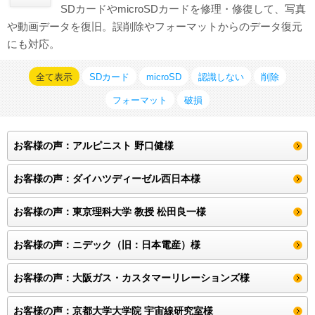
SDカードやmicroSDカードを修理・修復して、写真
対応メディア
や動画データを復旧。誤削除やフォーマットからのデータ復元
にも対応。
よくあるご質問
全て表示
SDカード
microSD
認識しない
削除
データ復旧特集
フォーマット
破損
データ復旧のウソ？ホント？
お客様の声：アルピニスト 野口健様
プライバシーマーク認定
ISO27001(ISMS)認証
お客様の声：ダイハツディーゼル西日本様
特定商取引法に基づく表記
お客様の声：東京理科大学 教授 松田良一様
会社案内・会社概要
お客様の声：ニデック（旧：日本電産）様
お客様の声：大阪ガス・カスタマーリレーションズ様
お客様の声：京都大学大学院 宇宙線研究室様