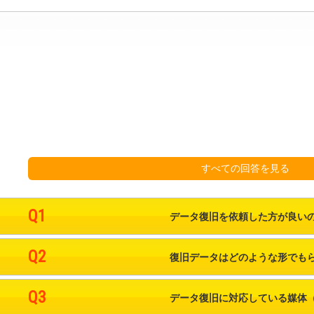
対応メディア
よくあるご質問
データ復旧特集
データ復旧のウソ？ホント？
プライバシーマーク認定
すべての回答を見る
ISO27001(ISMS)認証
特定商取引法に基づく表記
Q1
データ復旧を依頼した方が良い
会社案内・会社概要
Q2
復旧データはどのような形でも
Q3
データ復旧に対応している媒体