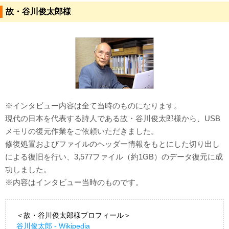
故・谷川俊太郎様
対応メディア
よくあるご質問
データ復旧特集
データ復旧のウソ？ホント？
※インタビュー内容は全て当時のものになります。
プライバシーマーク認定
現代の日本を代表する詩人である故・谷川俊太郎様から、USB
ISO27001(ISMS)認証
メモリの復元作業をご依頼いただきました。
修復処置およびファイルのヘッダー情報をもとにした切り出し
特定商取引法に基づく表記
による復旧を行い、3,577ファイル（約1GB）のデータ復元に成
功しました。
会社案内・会社概要
※内容はインタビュー当時のものです。
＜故・谷川俊太郎様プロフィール＞
谷川俊太郎 - Wikipedia