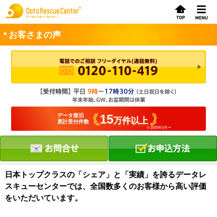
お客さまの声
お申込方法
お問合せ
初めてのお客さまへ
15
データ復旧
万件以上
累計受付件数
※2005年5月〜
サービスの流れ
データレスキューセンターの特徴
データ復旧料金
日本トップクラスの「シェア」と「実績」を誇るデータレ
スキューセンターでは、全国数多くのお客様から高い評価
データ復旧事例
をいただいています。
お客さまの声