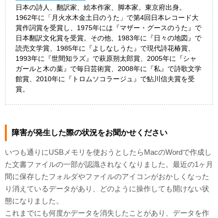
日本の詩人、翻訳家、絵本作家、脚本家。東京府出身。
1962年に「月火水木金土日のうた」で第4回日本レコード大
賞作詞賞を受賞し、1975年には『マザー・グースのうた』で
日本翻訳文化賞を受賞。その他、1983年に『日々の地図』で
読売文学賞、1985年に『よしなしうた』で現代詩花椿賞、
1993年に『世間知ラズ』で萩原朔太郎賞、2005年に『シャ
ガールと木の葉』で毎日芸術賞、2008年に『私』で詩歌文学
館賞、2010年に『トロムソコラージュ』で鮎川信夫賞を受
賞。
障害が発生した際の状況をお聞かせください
いつも通りにUSBメモリを使おうとしたらMacのWordで作成し
た文書ファイルの一部が認識されなくなりました。最近の1ヶ月
間に保存したフォルダやファイルのアイコンがおかしくなった
り消えているデータがあり、どのように操作しても開けない状
態になりました。
これまでにも何度かデータを消失したことがあり、データを作