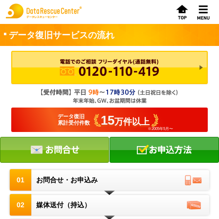
データ復旧サービスの流れ
お申込方法
お問合せ
初めてのお客さまへ
15
データ復旧
万件以上
累計受付件数
※2005年5月〜
サービスの流れ
データレスキューセンターの特徴
データ復旧料金
01
お問合せ・お申込み
データ復旧事例
02
媒体送付（持込）
お客さまの声