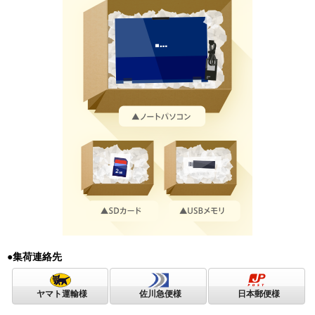
●集荷連絡先
ヤマト運輸様
佐川急便様
日本郵便様