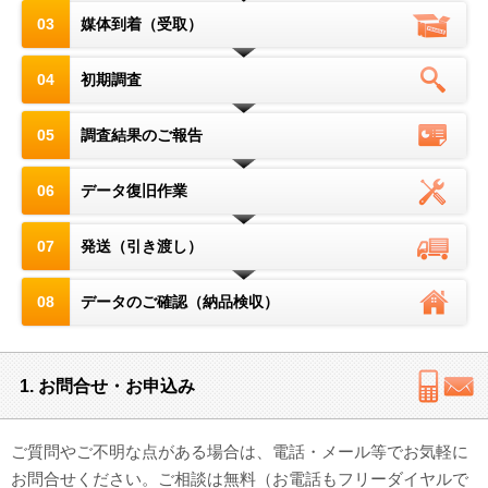
03
媒体到着（受取）
対応メディア
04
初期調査
よくあるご質問
データ復旧特集
05
調査結果のご報告
データ復旧のウソ？ホント？
06
データ復旧作業
プライバシーマーク認定
07
発送（引き渡し）
ISO27001(ISMS)認証
08
データのご確認（納品検収）
特定商取引法に基づく表記
会社案内・会社概要
1. お問合せ・お申込み
ご質問やご不明な点がある場合は、電話・メール等でお気軽に
お問合せください。ご相談は無料（お電話もフリーダイヤルで