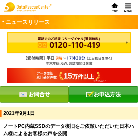
ニュースリリース
お申込方法
お問合せ
初めてのお客さまへ
15
データ復旧
万件以上
累計受付件数
※2005年5月〜
サービスの流れ
データレスキューセンターの特徴
データ復旧料金
2021年9月1日
データ復旧事例
ノートPC内蔵SSDのデータ復旧をご依頼いただいた日本ハ
ム様によるお客様の声を公開
お客さまの声