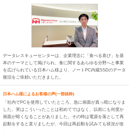
対応メディア
よくあるご質問
データ復旧特集
データ復旧のウソ？ホント？
データレスキューセンターは、企業理念に「食べる喜び」を基
プライバシーマーク認定
本のテーマとして掲げられ、食に関するあらゆる分野へと事業
を広げられている日本ハム様より、ノートPC内蔵SSDのデータ
ISO27001(ISMS)認証
復旧をご依頼いただきました。
特定商取引法に基づく表記
日本ハム様によるお客様の声(一部抜粋)
会社案内・会社概要
「社内でPCを使用していたところ、急に画面が真っ暗になりま
した。実はこういったことは初めてではなく、以前にも何度か
画面が暗くなることがありました。その時は電源を落として再
起動をすると直りましたが、今回は再起動を試みても状況が改