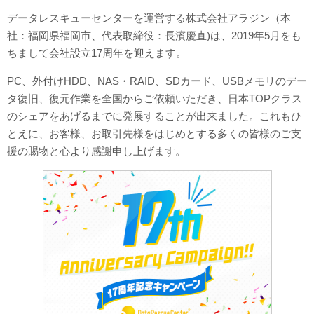
データレスキューセンターを運営する株式会社アラジン（本
対応メディア
社：福岡県福岡市、代表取締役：長濱慶直)は、2019年5月をも
ちまして会社設立17周年を迎えます。
よくあるご質問
PC、外付けHDD、NAS・RAID、SDカード、USBメモリのデー
データ復旧特集
タ復旧、復元作業を全国からご依頼いただき、日本TOPクラス
データ復旧のウソ？ホント？
のシェアをあげるまでに発展することが出来ました。これもひ
とえに、お客様、お取引先様をはじめとする多くの皆様のご支
プライバシーマーク認定
援の賜物と心より感謝申し上げます。
ISO27001(ISMS)認証
特定商取引法に基づく表記
会社案内・会社概要