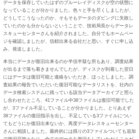
データを保存していたはずのブルーレイディスクが空の状態に
なっていることが分かりました。色々と手を尽くしましたが、
どうしてこうなったのか、そもそもデータのダビングに失敗し
ていたのかも分からないということで、技術局長からデータレ
スキューセンターさんを紹介されました。自分でもホームペー
ジを確認しましたが、信頼出来る会社だと思い、すぐに申し込
み、発送しました。
本当にデータが復旧出来るのか半信半疑な所もあり、調査結果
が出るまで落ち着きませんでしたが、ディスクが到着した翌日
にはデータは復旧可能と連絡をいただき、ほっとしました。調
査結果の報告でいただいた復旧可能なデータリストを、社内の
データ検索システムに残っている該当データアーカイブと照ら
し合わせたところ、41ファイル中38ファイルは復旧可能でした
が、3ファイル不足していることが分かりました。とりあえず
38ファイルの復旧指示を出し、不足している3ファイルについ
てもどうにか復旧出来ないか、再度データレスキューセンター
さんに相談しました。最終的には残りの3ファイルついても追加
で復旧可能となり、全てのデータを復旧をしていただくことが