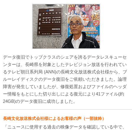
対応メディア
よくあるご質問
データ復旧特集
データ復旧のウソ？ホント？
データ復旧でトップクラスのシェアを誇るデータレスキューセ
プライバシーマーク認定
ンターは、長崎県を対象としたテレビジョン放送を行われてい
るテレビ朝日系列局 (ANN)の長崎文化放送株式会社様から、ブ
ISO27001(ISMS)認証
ルーレイディスクのデータ復旧をご依頼いただきました。論理
障害が発生していましたが、修復処置およびファイルのヘッダ
特定商取引法に基づく表記
ー情報をもとにした切り出しによる復元により41ファイル(約
会社案内・会社概要
24GB)のデータ復旧に成功しました。
長崎文化放送株式会社様によるお客様の声（一部抜粋）
「ニュースに使用する過去の映像データを確認している中で、