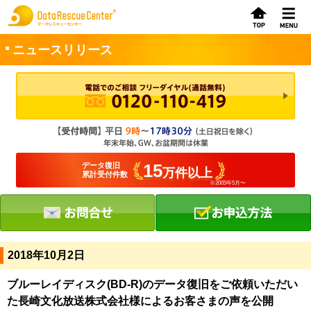
ニュースリリース
お申込方法
お問合せ
初めてのお客さまへ
15
データ復旧
万件以上
累計受付件数
※2005年5月〜
サービスの流れ
データレスキューセンターの特徴
データ復旧料金
2018年10月2日
データ復旧事例
ブルーレイディスク(BD-R)のデータ復旧をご依頼いただい
た長崎文化放送株式会社様によるお客さまの声を公開
お客さまの声