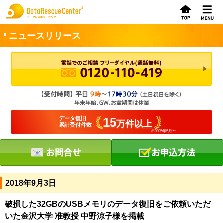
ニュースリリース
お申込方法
お問合せ
初めてのお客さまへ
15
データ復旧
万件以上
累計受付件数
※2005年5月〜
サービスの流れ
データレスキューセンターの特徴
データ復旧料金
2018年9月3日
データ復旧事例
破損した32GBのUSBメモリのデータ復旧をご依頼いただ
いた金沢大学 准教授 中野涼子様を掲載
お客さまの声