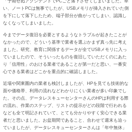
「予期せぬアクシデントでPCごと落下させてしまいました。幸
い、ノートPCは無事でしたが、USBメモリが挿入されていた側
を下にして落下したため、端子部分が曲がってしまい、認識し
なくなってしまいました。
今までデータ復旧を必要とするようなトラブルが起きたことが
なかったので、どういう基準で業者を選ぶかまず真っ先に考え
ました。研究、教育に関係するデータが全てUSBメモリに入っ
ていましたので、そういったものを復旧していただくのにあた
り「信用性」のおける業者であることが第一だと思い、一番安
心できる業者はどこかを重点的に確認しました。
近場や関東圏内の業者も検討しましたが、HPを見ても技術的な
面や価格帯、利用の流れなどわかりにくい業者が多い印象でし
た。その点、データレスキューセンターさんのHPは利用する際
の流れ、作業のステップ、リストの提示がどの段階で行われる
なども全て明記されていて、とても分かりやすく安心できる業
者だと思いました。お盆期間であること、合わせて週末も迫っ
ていましたが、データレスキューセンターさんは「年中無休」