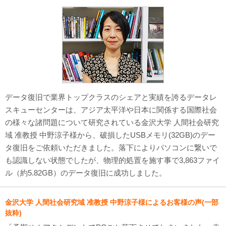
対応メディア
よくあるご質問
データ復旧特集
データ復旧のウソ？ホント？
データ復旧で業界トップクラスのシェアと実績を誇るデータレ
プライバシーマーク認定
スキューセンターは、アジア太平洋や日本に関係する国際社会
の様々な諸問題について研究されている金沢大学 人間社会研究
ISO27001(ISMS)認証
域 准教授 中野涼子様から、破損したUSBメモリ(32GB)のデー
タ復旧をご依頼いただきました。落下によりパソコンに繋いで
特定商取引法に基づく表記
も認識しない状態でしたが、物理的処置を施す事で3,863ファイ
会社案内・会社概要
ル（約5.82GB）のデータ復旧に成功しました。
金沢大学 人間社会研究域 准教授 中野涼子様によるお客様の声(一部
抜粋)