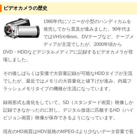
ビデオカメラの歴史
対応メディア
1980年代にソニーが小型のハンディカムを
よくあるご質問
発売してから普及が進みました。90年代ま
ではVHSや8mm、DVテープなど、テープメ
データ復旧特集
ディアが主流でしたが、2000年頃から
データ復旧のウソ？ホント？
DVD・HDDなどデジタルメディアに記録するビデオカメラが登
場しました。
プライバシーマーク認定
その後しばらくは安価で大容量記録が可能なHDDタイプが主流
ISO27001(ISMS)認証
でしたが、最近ではメモリの大容量化と値下げが進み、内蔵フ
ラッシュメモリタイプの機種が主流になっています。
特定商取引法に基づく表記
録画形式も進化をしていて、SD（スタンダード画質）映像しか
会社案内・会社概要
記録できなかったのに対し、デジタル放送に匹敵するHD（ハイ
ビジョン画質）映像が保存できるようになっています。
現在のHD画質はHDV規格のMPEG-2より少ないデータ容量で長