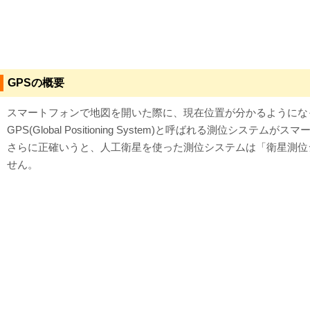
対応メディア
よくあるご質問
GPSの概要
データ復旧特集
スマートフォンで地図を開いた際に、現在位置が分かるようにな
データ復旧のウソ？ホント？
GPS(Global Positioning System)と呼ばれ
プライバシーマーク認定
さらに正確いうと、人工衛星を使った測位システムは「衛星測位
せん。
ISO27001(ISMS)認証
特定商取引法に基づく表記
会社案内・会社概要