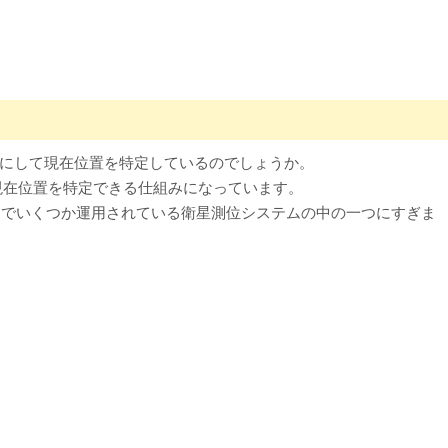
にして現在位置を特定しているのでしょうか。
を使って現在位置を特定できる仕組みになっています。
国でいくつか運用されている衛星測位システムの中の一つにすぎま
PC版はこちら