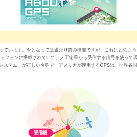
っています。今となっては当たり前の機能ですが、これはどのよう
る測位システムがスマートフォンに搭載されていて、人工衛星から受信する信号
システム」が正しい名称で、アメリカが運用するGPSは、世界各