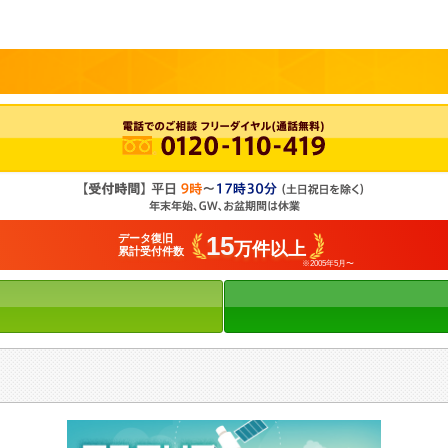
15
データ復旧
万件以上
累計受付件数
※2005年5月〜