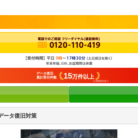
15
データ復旧
万件以上
累計受付件数
※2005年5月〜
とデータ復旧対策