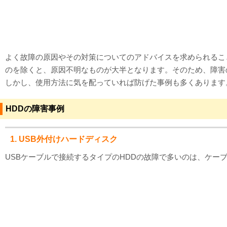
対応メディア
よくあるご質問
よく故障の原因やその対策についてのアドバイスを求められるこ
データ復旧特集
のを除くと、原因不明なものが大半となります。そのため、障害
しかし、使用方法に気を配っていれば防げた事例も多くあります
データ復旧のウソ？ホント？
プライバシーマーク認定
HDDの障害事例
ISO27001(ISMS)認証
1. USB外付けハードディスク
特定商取引法に基づく表記
USBケーブルで接続するタイプのHDDの故障で多いのは、ケ
会社案内・会社概要