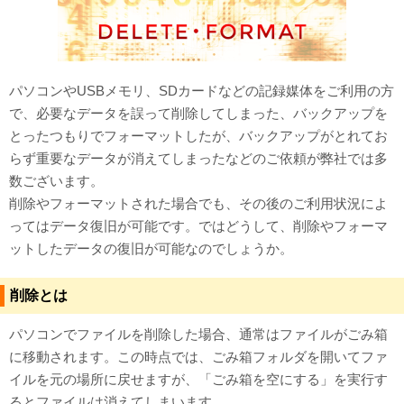
対応メディア
よくあるご質問
パソコンやUSBメモリ、SDカードなどの記録媒体をご利用の方
データ復旧特集
で、必要なデータを誤って削除してしまった、バックアップを
とったつもりでフォーマットしたが、バックアップがとれてお
データ復旧のウソ？ホント？
らず重要なデータが消えてしまったなどのご依頼が弊社では多
数ございます。
プライバシーマーク認定
削除やフォーマットされた場合でも、その後のご利用状況によ
ってはデータ復旧が可能です。ではどうして、削除やフォーマ
ISO27001(ISMS)認証
ットしたデータの復旧が可能なのでしょうか。
特定商取引法に基づく表記
削除とは
会社案内・会社概要
パソコンでファイルを削除した場合、通常はファイルがごみ箱
に移動されます。この時点では、ごみ箱フォルダを開いてファ
イルを元の場所に戻せますが、「ごみ箱を空にする」を実行す
るとファイルは消えてしまいます。