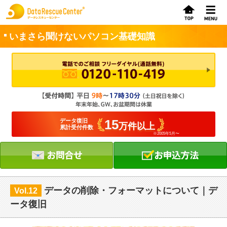
いまさら聞けないパソコン基礎知識
お申込方法
お問合せ
初めてのお客さまへ
15
データ復旧
万件以上
累計受付件数
※2005年5月〜
サービスの流れ
データレスキューセンターの特徴
データ復旧料金
データの削除・フォーマットについて｜デ
Vol.12
データ復旧事例
ータ復旧
お客さまの声