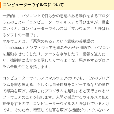
コンピューターウイルスについて
対応メディア
一般的に、パソコン上で何らかの悪意のある動作をするプログ
よくあるご質問
ラムのことを「コンピューターウイルス」と呼びますが、厳密
にいうと、コンピューターウイルスは「マルウェア」と呼ばれ
データ復旧特集
るソフトの一種です。
マルウェアは、「悪意のある」という意味の英単語の
データ復旧のウソ？ホント？
「malicious」とソフトウェアを組み合わせた用語で、パソコン
プライバシーマーク認定
を起動させなくしたり、データを削除したり、情報を盗んだ
り、強制的に広告を表示したりするような、悪さをするプログ
ISO27001(ISMS)認証
ラム全般のことを指します。
特定商取引法に基づく表記
コンピューターウイルスはマルウェアの中でも、ほかのプログ
ラムを書き換える、もしくは自分自身をコピーするなどの動作
会社案内・会社概要
で感染を広げ、感染したプログラムを起動すると実行されるソ
フトウェアのことを指します。人間が感染するウイルスと似た
動作をするので、コンピューターウイルスと呼ばれているわけ
です。そのため、増殖して被害を広げる機能がついていないマ