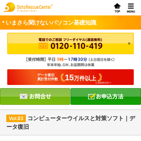
いまさら聞けないパソコン基礎知識
お申込方法
お問合せ
初めてのお客さまへ
15
データ復旧
万件以上
累計受付件数
※2005年5月〜
サービスの流れ
データレスキューセンターの特徴
データ復旧料金
コンピューターウイルスと対策ソフト｜デ
Vol.03
データ復旧事例
ータ復旧
お客さまの声