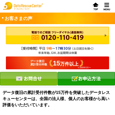
お客さまの声
お申込方法
お問合せ
初めてのお客さまへ
15
データ復旧
万件以上
累計受付件数
※2005年5月〜
サービスの流れ
データレスキューセンターの特徴
データ復旧料金
データ復旧の累計受付件数が15万件を突破したデータレス
キューセンターは、全国の法人様、個人のお客様から高い
データ復旧事例
評価をいただいています。
お客さまの声