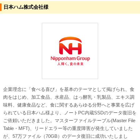
日本ハム株式会社様
対応メディア
よくあるご質問
データ復旧特集
データ復旧のウソ？ホント？
プライバシーマーク認定
ISO27001(ISMS)認証
企業理念に「食べる喜び」を基本のテーマとして掲げられ、食
特定商取引法に基づく表記
肉をはじめ、加工食品、水産品、はっ酵乳・乳製品、エキス調
味料、健康食品など、食に関するあらゆる分野へと事業を広げ
会社案内・会社概要
られている日本ハム様より、ノートPC内蔵SSDのデータ復旧を
ご依頼いただきました。マスターファイルテーブル(Master File
Table・MFT)、リードエラー等の重度障害が発生していました
が、57万ファイル（70GB）のデータ復旧に成功いたしまし