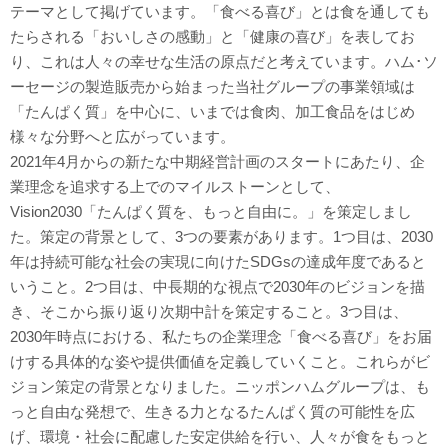
テーマとして掲げています。「食べる喜び」とは食を通しても
たらされる「おいしさの感動」と「健康の喜び」を表してお
り、これは人々の幸せな生活の原点だと考えています。ハム･ソ
ーセージの製造販売から始まった当社グループの事業領域は
「たんぱく質」を中心に、いまでは食肉、加工食品をはじめ
様々な分野へと広がっています。
2021年4月からの新たな中期経営計画のスタートにあたり、企
業理念を追求する上でのマイルストーンとして、
Vision2030「たんぱく質を、もっと自由に。」を策定しまし
た。策定の背景として、3つの要素があります。1つ目は、2030
年は持続可能な社会の実現に向けたSDGsの達成年度であると
いうこと。2つ目は、中長期的な視点で2030年のビジョンを描
き、そこから振り返り次期中計を策定すること。3つ目は、
2030年時点における、私たちの企業理念「食べる喜び」をお届
けする具体的な姿や提供価値を定義していくこと。これらがビ
ジョン策定の背景となりました。ニッポンハムグループは、も
っと自由な発想で、生きる力となるたんぱく質の可能性を広
げ、環境・社会に配慮した安定供給を行い、人々が食をもっと