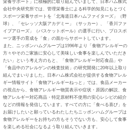
栄養サポート」に積極的に取り組んでいまして、日本ハム株式
会社中央研究所では、管理栄養士による科学的知見にもとづく
スポーツ栄養サポートを「北海道日本ハムファイターズ」（野
球）、「セレッソ大阪アカデミー」（サッカー）、「香川ファ
イブアローズ」（バスケットボール）の選手に行い、プロスポ
ーツ選手の育成を「食」の面からサポートしています。
また、ニッポンハムグループは1996年より「食物アレルギーの
方々やそのご家族に安心して美味しい食事を楽しんでいただき
たい」という考え方のもと、「食物アレルギー対応食品」や
「食品中のアレルゲンの検査技術」の研究開発に20年以上取り
組んでまいりました。日本ハム株式会社が提供する食物アレル
ギー情報サイト「食物アレルギーねっと」では、食品メーカー
の視点から、食物アレルギー物質表示や症状・原因の解説、食
物アレルギー対応商品・特定原材料不使用の安心レシピの紹介
などの情報を発信しています。すべての方に「食べる喜び」を
お届けしたいと願っているわたしたちニッポンハムグループは
食物アレルギーをお持ちの方もそうでない方も、安心して食事
を楽しめる社会になるよう取り組んでいきます。