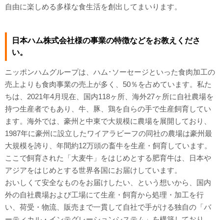
自由に楽しめる多様な食生活を創出してまいります。
日本ハム株式会社様の事業の特徴などをお教えくださ
い。
ニッポンハムグループは、ハム･ソーセージといった食肉加工の
売上よりも食肉事業の売上が多く、50％を占めています。私た
ちは、2021年4月現在、国内118ヶ所、海外27ヶ所に自社農場を
持つ生産者でもあり、牛、豚、鶏を自らの手で生産飼育してい
ます。海外では、豪州と中東で大規模に農場を展開しており、
1987年に豪州に設立したワイアラビーフの同社の農場は豪州最
大規模を誇り、年間約12万頭の畜牛を生産・飼育しています。
ここで飼育された「大麦牛」をはじめとする肥育牛は、日本や
アジアをはじめとする世界各国にお届けしています。
おいしくて安全なものをお届けしたい、という想いから、国内
外の自社農場および工場にて生産・飼育から処理・加工を行
い、荷受・物流、販売まで一貫して自社で手がける独自の「バ
ーティカル・インテグレーションシステム」を構築しており、