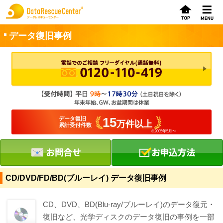
データ復旧事例
お申込方法
お問合せ
初めてのお客さまへ
15
データ復旧
万件以上
累計受付件数
※2005年5月〜
サービスの流れ
データレスキューセンターの特徴
データ復旧料金
CD/DVD/FD/BD(ブルーレイ) データ復旧事例
データ復旧事例
CD、DVD、BD(Blu-ray/ブルーレイ)のデータ復元・
復旧など、光学ディスクのデータ復旧の事例を一部
お客さまの声