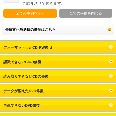
ご紹介させて頂きます。
対応メディア
全ての事例を開く
全ての事例を閉じる
よくあるご質問
長崎文化放送様の事例はこちら
データ復旧特集
データ復旧のウソ？ホント？
フォーマットしたCD-RW復旧
プライバシーマーク認定
認識できないCDの修復
ISO27001(ISMS)認証
特定商取引法に基づく表記
読み取りできないCDの修復
会社案内・会社概要
データが消えたDVD修復
再生できないDVD修復