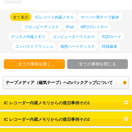
対応メディア
全て表示
ICレコード内蔵メモリ
サーバー用テープ媒体
よくあるご質問
フロッピーディスク
iPod
MP3プレイヤー
データ復旧特集
デジカメ内蔵メモリ
コンピューターウイルス
XQDカード
コンパクトフラッシュ
仮想ハードディスク
特殊媒体
データ復旧のウソ？ホント？
プライバシーマーク認定
全ての事例を開く
全ての事例を閉じる
ISO27001(ISMS)認証
テープメディア（磁気テープ）へのバックアップについて
特定商取引法に基づく表記
会社案内・会社概要
IC レコーダー内蔵メモリからの復旧事例その1
IC レコーダー内蔵メモリからの復旧事例その2