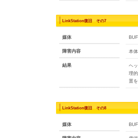
LinkStation復旧 その7
媒体
BUF
障害内容
本体
結果
ヘッ
理的
置を
LinkStation復旧 その8
媒体
BUF