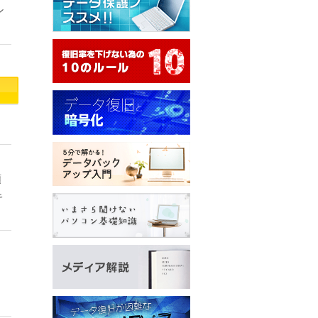
ン
頼
キ
、