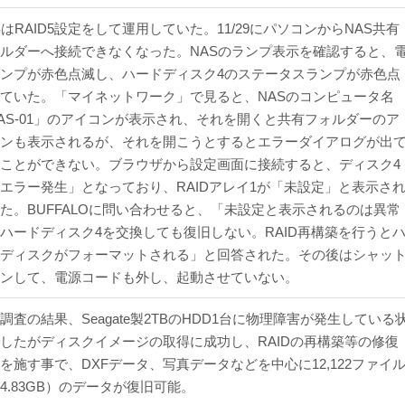
SはRAID5設定をして運用していた。11/29にパソコンからNAS共有
ルダーへ接続できなくなった。NASのランプ表示を確認すると、
ンプが赤色点滅し、ハードディスク4のステータスランプが赤色点
ていた。「マイネットワーク」で見ると、NASのコンピュータ名
AS-01」のアイコンが表示され、それを開くと共有フォルダーのア
ンも表示されるが、それを開こうとするとエラーダイアログが出
ことができない。ブラウザから設定画面に接続すると、ディスク4
エラー発生」となっており、RAIDアレイ1が「未設定」と表示さ
た。BUFFALOに問い合わせると、「未設定と表示されるのは異常
ハードディスク4を交換しても復旧しない。RAID再構築を行うと
ディスクがフォーマットされる」と回答された。その後はシャッ
ンして、電源コードも外し、起動させていない。
調査の結果、Seagate製2TBのHDD1台に物理障害が発生している
したがディスクイメージの取得に成功し、RAIDの再構築等の修復
を施す事で、DXFデータ、写真データなどを中心に12,122ファイ
4.83GB）のデータが復旧可能。