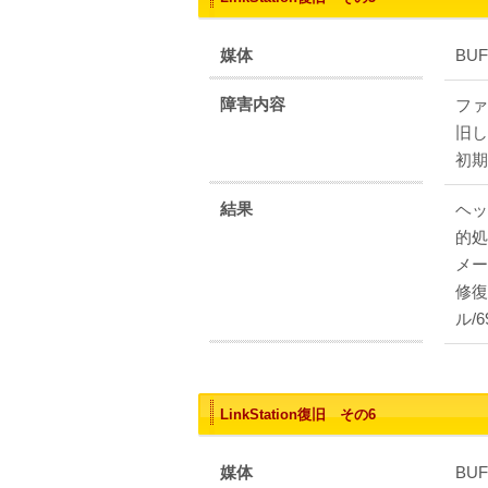
媒体
BUF
障害内容
ファ
旧し
初期
結果
ヘッ
的処
メー
修復
ル/
LinkStation復旧 その6
媒体
BUF