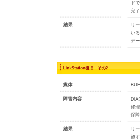
ドで
完了
結果
リー
いる
デー
LinkStation復旧 その2
媒体
BUF
障害内容
DI
修理
保障
結果
リー
施す