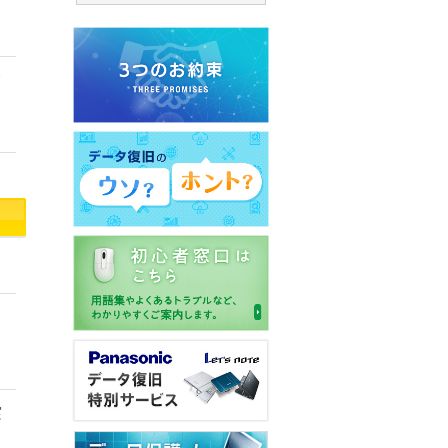
、
て
タ
実
造