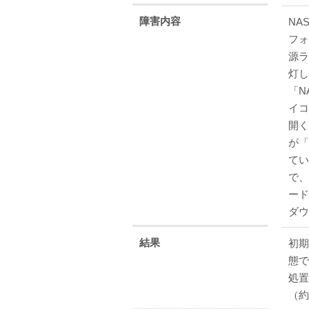
障害内容
NA
フォ
源ラ
灯し
「N
イコ
開く
が「
てい
で、
ード
ダウ
結果
初期
態で
処置
（約