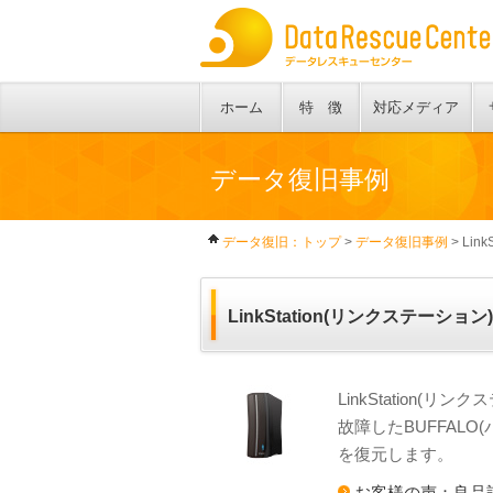
ホーム
特 徴
対応メディア
データ復旧事例
データ復旧：トップ
>
データ復旧事例
> Lin
LinkStation(リンクステーショ
LinkStation
故障したBUFFAL
を復元します。
お客様の声：良品計