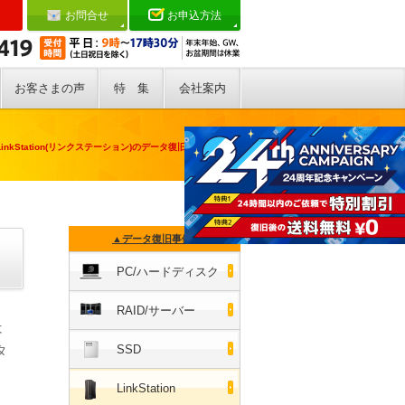
お問合せ
お申込方法
お客さまの声
特 集
会社案内
LinkStation(リンクステーション)のデータ復旧・復元事例
▲データ復旧事例の一覧へ
PC/ハードディスク
RAID/サーバー
は
タ
SSD
LinkStation