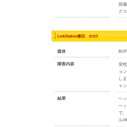
損傷
クス
LinkStation復旧 その3
媒体
BUF
障害内容
突然
ョン
しま
ャン
結果
ヘッ
ヘッ
で、
ル/