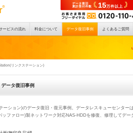
15
データ復旧
万件以上
累計受付件数
サービスの流れ
料金について
データ復旧事例
よくあるご質問
kStation(リンクステーション)
ン) データ復旧事例
(リンクステーション)のデータ復旧・復元事例。データレスキューセンター
O(バッファロー)製ネットワーク対応NAS-HDDを修復、修理してデー
画(無印良品)様