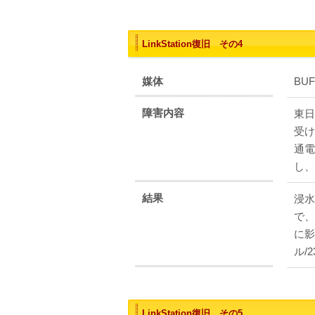
LinkStation復旧 その4
媒体
BUF
障害内容
東日
受け
通電
し、
結果
浸水
で、
に影
ル/
LinkStation復旧 その5