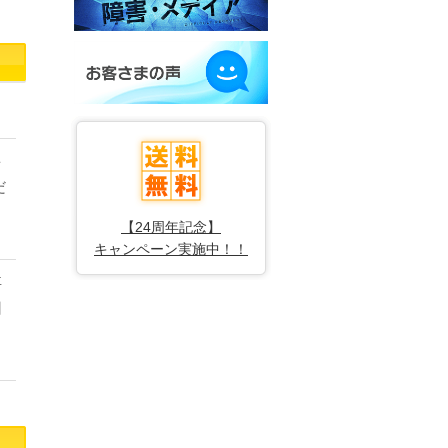
を
だ
【24周年記念】
キャンペーン実施中！！
事
旧