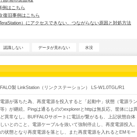
復旧事例はこちら
ータ復旧事例はこちら
tion/TeraStation）にアクセスできない、つながらない原因と対処方法
認識しない
データが見れない
水没
FALO製 LinkStation（リンクステーション） LS-W1.0TGL/R1
電源が落ちた為、再度電源を投入すると「起動中」状態（電源ラ
等）が継続。Pingは通るもののexplorerとhttpは無反応。筐体には
ど異常なし。BUFFALOサポートに電話が繋がるも、上記状態自体
しいとのこと。電源ケーブルを抜いて強制停止し、再度電源投入
の状態となり再度電源を落とし、また再度電源を入れるとEMモー