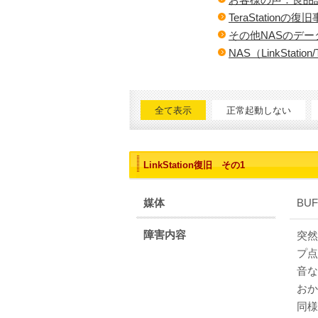
TeraStationの
その他NASのデ
NAS（LinkSta
全て表示
正常起動しない
LinkStation復旧 その1
媒体
BUF
障害内容
突然
プ点
音な
おか
同様