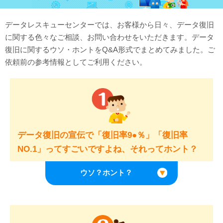
対応メディア
データレスキューセンターでは、お客様から日々、データ復旧
に関する色々なご相談、お問い合わせをいただきます。データ
よくあるご質問
復旧に関するウソ・ホントをQ&A形式でまとめてみました。ご
データ復旧特集
依頼前の参考情報としてご利用ください。
データ復旧のウソ？ホント？
プライバシーマーク認定
ISO27001(ISMS)認証
データ復旧の宣伝で「復旧率9●％」「復旧率
特定商取引法に基づく表記
NO.1」ってすごいですよね、それってホント？
会社案内・会社概要