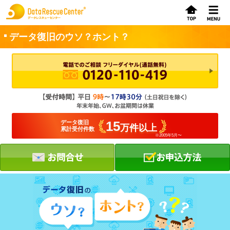
データ復旧のウソ？ホント？
お申込方法
お問合せ
初めてのお客さまへ
15
データ復旧
万件以上
累計受付件数
※2005年5月〜
サービスの流れ
データレスキューセンターの特徴
データ復旧料金
データ復旧事例
お客さまの声