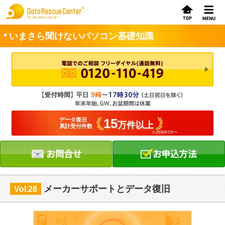
いまさら聞けないパソコン基礎知識
お申込方法
お問合せ
初めてのお客さまへ
15
データ復旧
万件以上
累計受付件数
※2005年5月〜
サービスの流れ
データレスキューセンターの特徴
データ復旧料金
メーカーサポートとデータ復旧
Vol.28
データ復旧事例
お客さまの声