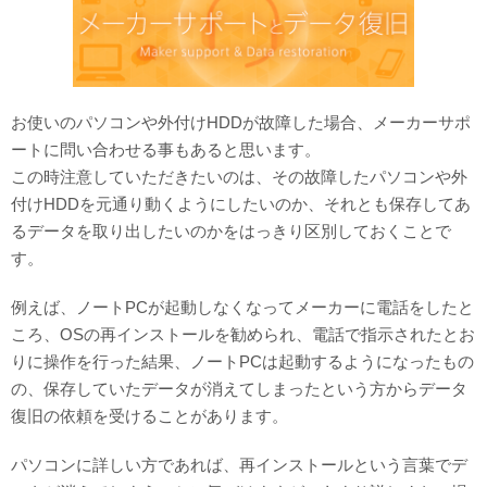
対応メディア
よくあるご質問
お使いのパソコンや外付けHDDが故障した場合、メーカーサポ
データ復旧特集
ートに問い合わせる事もあると思います。
この時注意していただきたいのは、その故障したパソコンや外
データ復旧のウソ？ホント？
付けHDDを元通り動くようにしたいのか、それとも保存してあ
プライバシーマーク認定
るデータを取り出したいのかをはっきり区別しておくことで
す。
ISO27001(ISMS)認証
例えば、ノートPCが起動しなくなってメーカーに電話をしたと
特定商取引法に基づく表記
ころ、OSの再インストールを勧められ、電話で指示されたとお
りに操作を行った結果、ノートPCは起動するようになったもの
会社案内・会社概要
の、保存していたデータが消えてしまったという方からデータ
復旧の依頼を受けることがあります。
パソコンに詳しい方であれば、再インストールという言葉でデ