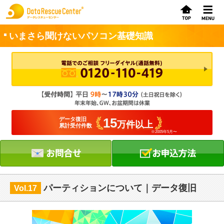
いまさら聞けないパソコン基礎知識
お申込方法
お問合せ
初めてのお客さまへ
15
データ復旧
万件以上
累計受付件数
※2005年5月〜
サービスの流れ
データレスキューセンターの特徴
データ復旧料金
パーティションについて｜データ復旧
Vol.17
データ復旧事例
お客さまの声