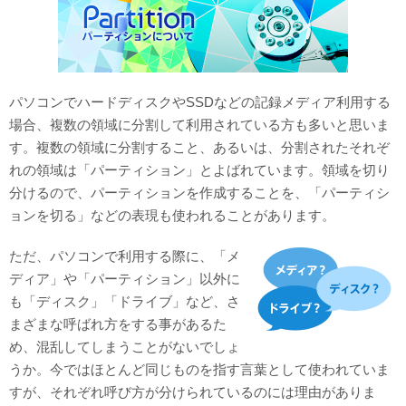
対応メディア
よくあるご質問
パソコンでハードディスクやSSDなどの記録メディア利用する
データ復旧特集
場合、複数の領域に分割して利用されている方も多いと思いま
す。複数の領域に分割すること、あるいは、分割されたそれぞ
データ復旧のウソ？ホント？
れの領域は「パーティション」とよばれています。領域を切り
プライバシーマーク認定
分けるので、パーティションを作成することを、「パーティシ
ョンを切る」などの表現も使われることがあります。
ISO27001(ISMS)認証
ただ、パソコンで利用する際に、「メ
特定商取引法に基づく表記
ディア」や「パーティション」以外に
も「ディスク」「ドライブ」など、さ
会社案内・会社概要
まざまな呼ばれ方をする事があるた
め、混乱してしまうことがないでしょ
うか。今ではほとんど同じものを指す言葉として使われていま
すが、それぞれ呼び方が分けられているのには理由がありま