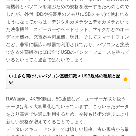
続機器とパソコンを結ぶための規格を統一するためのもので
したが、外付HDDや携帯用のメモリ(USBメモリ)で使われる
ようになってからは、デジタルカメラやビデオカメラといっ
た映像機器、スピーカーやヘッドセット、マイクなどのオー
ディオ機器、充電器や扇風機、玩具、そしてスマートフォン
など、非常に幅広い機器で利用されており、パソコンと接続
できる外部機器はほぼ全てUSBのインターフェースを持って
いるといっても過言ではないでしょう。
いまさら聞けないパソコン基礎知識 > USB規格の種類と歴
史
RAW画像、4K/8K動画、5G通信など、ユーザーが取り扱う
データは年々大容量化していっています。こういったデータ
をより高速で快適に利用するため、今後も技術の進歩により
新しい規格が増えてくることでしょう。
データレスキューセンターでは珍しい規格、古い規格から最