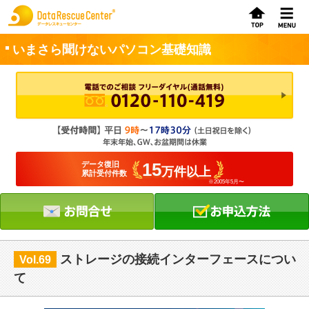
いまさら聞けないパソコン基礎知識
お申込方法
お問合せ
初めてのお客さまへ
15
データ復旧
万件以上
累計受付件数
※2005年5月〜
サービスの流れ
データレスキューセンターの特徴
データ復旧料金
ストレージの接続インターフェースについ
Vol.69
データ復旧事例
て
お客さまの声