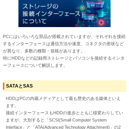
対応メディア
よくあるご質問
データ復旧特集
PCにはいろいろな部品が搭載されていますが、それぞれを接続
するインターフェースは通信方法や速度、コネクタの形状など
データ復旧のウソ？ホント？
が異なり、多数の種類・規格があります。
特にHDDなどの記録用ストレージとパソコンを接続するインタ
プライバシーマーク認定
ーフェースについて解説します。
ISO27001(ISMS)認証
特定商取引法に基づく表記
SATAとSAS
会社案内・会社概要
HDDはPCの内蔵メディアとして最も歴史のある媒体といえ
ます。
接続インターフェースもHDDの進歩とともに様変わりしてい
ますが、大別すると「SCSI(Small Computer System
Interface」と「ATA(Advanced Technology Attachment)」の2