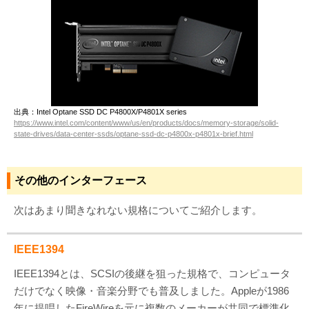
出典：Intel Optane SSD DC P4800X/P4801X series
https://www.intel.com/content/www/us/en/products/docs/memory-storage/solid-
state-drives/data-center-ssds/optane-ssd-dc-p4800x-p4801x-brief.html
その他のインターフェース
次はあまり聞きなれない規格についてご紹介します。
IEEE1394
IEEE1394とは、SCSIの後継を狙った規格で、コンピュータ
だけでなく映像・音楽分野でも普及しました。Appleが1986
年に提唱したFireWireを元に複数のメーカーが共同で標準化