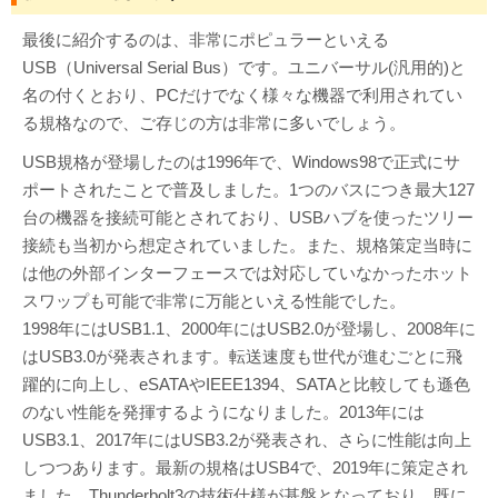
最後に紹介するのは、非常にポピュラーといえる
USB（Universal Serial Bus）です。ユニバーサル(汎用的)と
名の付くとおり、PCだけでなく様々な機器で利用されてい
る規格なので、ご存じの方は非常に多いでしょう。
USB規格が登場したのは1996年で、Windows98で正式にサ
ポートされたことで普及しました。1つのバスにつき最大127
台の機器を接続可能とされており、USBハブを使ったツリー
接続も当初から想定されていました。また、規格策定当時に
は他の外部インターフェースでは対応していなかったホット
スワップも可能で非常に万能といえる性能でした。
1998年にはUSB1.1、2000年にはUSB2.0が登場し、2008年に
はUSB3.0が発表されます。転送速度も世代が進むごとに飛
躍的に向上し、eSATAやIEEE1394、SATAと比較しても遜色
のない性能を発揮するようになりました。2013年には
USB3.1、2017年にはUSB3.2が発表され、さらに性能は向上
しつつあります。最新の規格はUSB4で、2019年に策定され
ました。Thunderbolt3の技術仕様が基盤となっており、既に