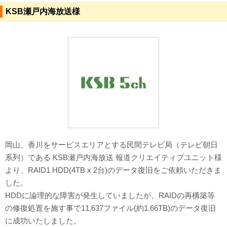
KSB瀬戸内海放送様
対応メディア
よくあるご質問
データ復旧特集
データ復旧のウソ？ホント？
プライバシーマーク認定
ISO27001(ISMS)認証
岡山、香川をサービスエリアとする民間テレビ局（テレビ朝日
特定商取引法に基づく表記
系列）である KSB瀬戸内海放送 報道クリエイティブユニット様
より、RAID1 HDD(4TB x 2台)のデータ復旧をご依頼いただきま
会社案内・会社概要
した。
HDDに論理的な障害が発生していましたが、RAIDの再構築等
の修復処置を施す事で11,637ファイル(約1.66TB)のデータ復旧
に成功いたしました。