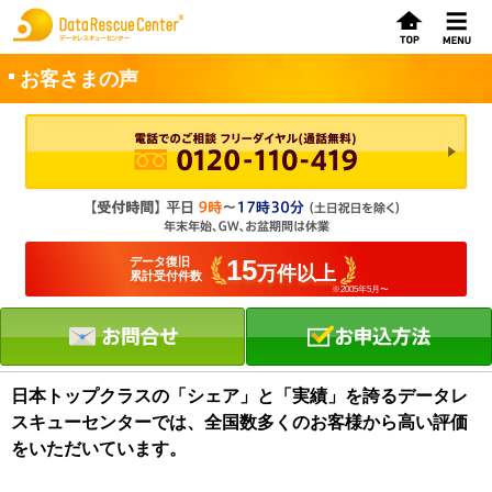
お客さまの声
お申込方法
お問合せ
初めてのお客さまへ
15
データ復旧
万件以上
累計受付件数
※2005年5月〜
サービスの流れ
データレスキューセンターの特徴
データ復旧料金
日本トップクラスの「シェア」と「実績」を誇るデータレ
スキューセンターでは、全国数多くのお客様から高い評価
データ復旧事例
をいただいています。
お客さまの声