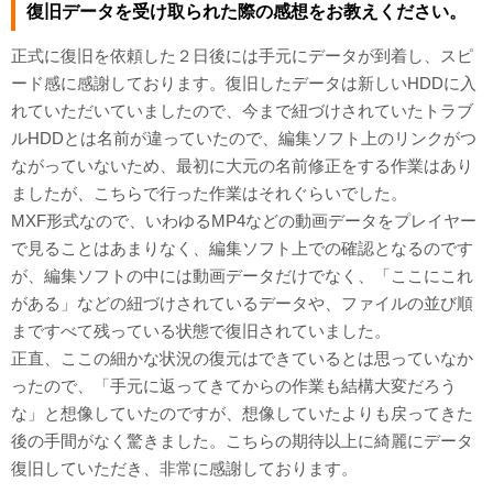
復旧データを受け取られた際の感想をお教えください。
正式に復旧を依頼した２日後には手元にデータが到着し、スピ
ード感に感謝しております。復旧したデータは新しいHDDに入
れていただいていましたので、今まで紐づけされていたトラブ
ルHDDとは名前が違っていたので、編集ソフト上のリンクがつ
ながっていないため、最初に大元の名前修正をする作業はあり
ましたが、こちらで行った作業はそれぐらいでした。
MXF形式なので、いわゆるMP4などの動画データをプレイヤー
で見ることはあまりなく、編集ソフト上での確認となるのです
が、編集ソフトの中には動画データだけでなく、「ここにこれ
がある」などの紐づけされているデータや、ファイルの並び順
まですべて残っている状態で復旧されていました。
正直、ここの細かな状況の復元はできているとは思っていなか
ったので、「手元に返ってきてからの作業も結構大変だろう
な」と想像していたのですが、想像していたよりも戻ってきた
後の手間がなく驚きました。こちらの期待以上に綺麗にデータ
復旧していただき、非常に感謝しております。