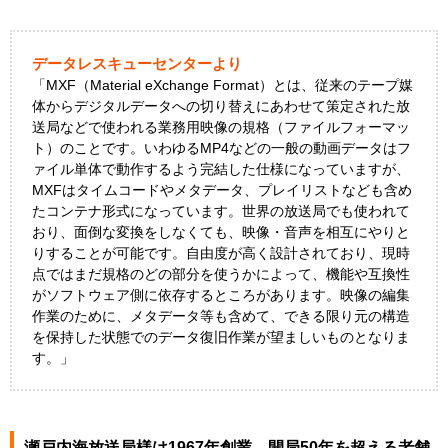
データレスキューセンターより
「MXF（Material eXchange Format）とは、従来のテープ媒
体からデジタルデータへの切り替えにあわせて策定された放
送局などで使われる業務用映像の規格（ファイルフォーマッ
ト）のことです。いわゆるMP4などの一般の動画データはフ
ァイル単体で動作するよう完結した仕様になっていますが、
MXFはタイムコードやメタデータ、プレイリストなども含め
たコンテナ形式になっています。世界の放送局でも使われて
おり、面倒な変換をしなくても、映像・音声を相互にやりと
りすることが可能です。自由度が高く設計されており、現時
点ではまだ規格のどの部分を使うかによって、機能や互換性
がソフトウェア側に依存するところがあります。映像の編集
作業のために、メタデータ等も含めて、できる限り元の構造
を保持した状態でのデータ復旧作業が望ましいものとなりま
す。」
瀬戸内海放送局様は1967年創業、開局50年を超える老舗