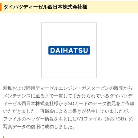
ダイハツディーゼル西日本株式会社様
対応メディア
よくあるご質問
データ復旧特集
データ復旧のウソ？ホント？
プライバシーマーク認定
ISO27001(ISMS)認証
船舶および陸用ディーゼルエンジン・ガスタービンの販売から
特定商取引法に基づく表記
メンテナンスに至るまで一貫して手がけられているダイハツデ
ィーゼル西日本株式会社様からSDカードのデータ復元をご依頼
会社案内・会社概要
いただきました。再撮影による上書きが発生していましたが、
ファイルのヘッダー情報をもとに1,771ファイル（約3.7GB）の
写真データの復旧に成功しました。