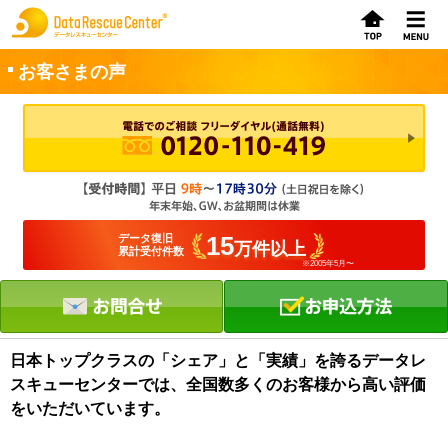
お客さまの声
お申込方法
お問合せ
初めてのお客さまへ
15
データ復旧
万件以上
累計受付件数
※2005年5月〜
サービスの流れ
データレスキューセンターの特徴
データ復旧料金
日本トップクラスの「シェア」と「実績」を誇るデータレ
スキューセンターでは、全国数多くのお客様から高い評価
データ復旧事例
をいただいています。
お客さまの声