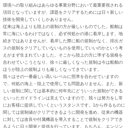
環境への取り組みはあらゆる事業分野において最重要視される
項目となっていますが、課題をクリアするためには日々新しい
技術を開発していくしかありません。
従来は海上よりも陸上の規制の方が厳しいものでした。船舶は
常に海にいるわけではなく、必ず何処かの港に着岸します。地
続きではありませんが、着岸した際に船の規制がなく、排出ガ
スの規制をクリアしていないものを使用していいのかという考
えがまず生まれていました。そこから陸上の方に準ずる規格を
合わせていこうとなり、徐々に厳しくなった規制は今は船舶の
ほうが陸上の規制よりも厳しくなってきています。
我々はその一番厳しい高いレベルに照準を合わせていますの
で、何処の海上・陸上で使用しても問題ありません。また、新
しい規制に関しては基本的に何年先にどういった規制ができる
といったガイドラインは見えていますので、我々は努力をし常
にお客様に提供していくというスタンスです。1から作るものに
関しては規制値がクリアできるように開発を進め、従来の機器
に対しては改良や付属機器を導入することで規制をクリアでき
るように日々開発と提供を行っています。もちろん、エンジン