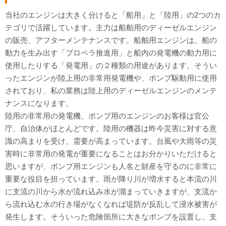
当社のエンジンは大きく分けると「船用」と「陸用」の2つのカ
テゴリで活躍しています。主力は船舶用のディーゼルエンジン
の販売、アフターメンテナンスです。船舶用エンジンは、船の
動力を生み出す「プロペラ推進用」と船内の発電機の動力用に
使用したりする「発電用」の２種類の用途があります。そうい
ったエンジンが陸上用の非常用発電機や、ポンプ駆動用に使用
されており、私の業務は陸上用のディーゼルエンジンのメンテ
ナンスになります。
陸用の非常用の発電機、ポンプ用のエンジンのお客様は官公
庁、自治体がほとんどです。陸用の機器は昨今災害に対する意
識の高まりを受け、需要が高まっています。台風や大雨等の災
害時に非常用の発電が重要になることはお分かりいただけると
思いますが、ポンプ用エンジンも人名と財産を守るのに非常に
重要な役目を担っています。雨が降り川が増水すると本流の川
に支流の川から水が流れ込み水が溜まっていきますが、支流か
ら流れ込む水の行き場がなくなれば堤防が反乱して浸水被害が
発生します。そういった危険箇所に大きなポンプを設置し、支