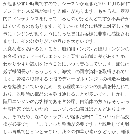
が起きやすい時期ですので、シーズンが過ぎた10～11月以降に
メンテナンス業務が集中する傾向があります。もちろん、定期
的にメンテナンスを行っているものがほとんどですが不具合が
出ているものもあります。そういった場合に迅速に対応して無
事にエンジンが動くようになった際はお客様に非常に感謝され
ますし、その分やりがいや喜びも大きいです。
大変な点をあげるとすると、船舶用エンジンと陸用エンジンの
お客様ではディーゼルエンジンに関する知識に差があるため、
わかりやすい説明を行うことにいつも苦心しています。船には
必ず機関長がいらっしゃり、海技士の国家資格を取得されてい
ます。資格を取得する段階でディーゼルエンジンの構造や仕組
みを勉強されているため、ある程度エンジンの知識を持たれて
おり、説明時の部品の名称は通じることが多いです。しかし、
陸用エンジンのお客様である官公庁、自治体の方々はそういっ
た専門家ではないため、エンジンの知識はほとんどありませ
ん。そのため、なにかトラブルが起きた際に「こういう部品交
換が必要です」「こういった整備が必要です」と説明しても難
しい言葉ではピンと来ない。我々の作業が適正かどうか、知識