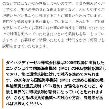
のない方にはなかなか判断しづらいのです。言葉を噛み砕くだ
けでなく、生活の中の身近な例えを使うなど、わかりやすくご
理解いただけるように説明することが重要だと思っています。
専門的な知識を要する仕事をしている以上、それに対して対価
を支払っていたくお客様には仕事の正当性をご理解いただいた
上で対価を支払っていただきたいという気持ちを常にもってい
ますので、お客様がご納得いただくまで時間をかけて何度でも
説明をさせていただきます。
ダイハツディーゼル株式会社様は2000年以降に出荷した
エンジンは全て国際海事機関（IMO）のNOx規制を満足し
ており、常に環境規制に対して対応を進めておられま
す。2020年から国際海事機関（IMO）の定める船舶の燃
料油硫黄分濃度規制（SOx規制）が強化されるなど、今
後も世界的に環境規制が活発になっていくと思われます
が、さらなる環境負荷低減への対応や方針、課題等があ
ればお教えください。