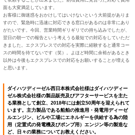
面も大変満足しています。
お客様に御迷惑をおかけしてはいけないという大前提がありま
すので、緊急時に迅速に対応できる窓口があるのは非常にあり
がたいです。今回、営業時間ギリギリでの持ち込みでしたが、
翌日の朝一での報告という考えうる最短での対応をしていただ
きました。エクスプレスでの対応を実際に経験すると通常コー
スの時間を待てないです（笑）。よほど時間に余裕があるとき
以外は今後もエクスプレスでの対応をお願いすることが増える
と思います。
ダイハツディーゼル西日本株式会社様はダイハツディー
ゼル株式会社様の製品販売及びアフターサービスを主た
る業務として創立、2018年には創立50周年を迎えられて
います。主力製品である船舶の推進用・発電用ディーゼ
ルエンジン、ビルや工場にエネルギーを供給する為の陸
用（定置式の発電機及びポンプ用）エンジン等の製造な
ど、日々の業務についてお教えください。