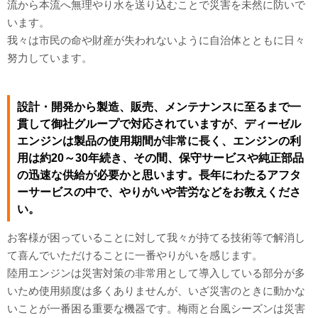
流から本流へ無理やり水を送り込むことで災害を未然に防いで
います。
我々は市民の命や財産が失われないように自治体とともに日々
努力しています。
設計・開発から製造、販売、メンテナンスに至るまで一
貫して御社グループで対応されていますが、ディーゼル
エンジンは製品の使用期間が非常に長く、エンジンの利
用は約20～30年続き、その間、保守サービスや純正部品
の迅速な供給が必要かと思います。長年にわたるアフタ
ーサービスの中で、やりがいや苦労などをお教えくださ
い。
お客様が困っていることに対して我々が持てる技術等で解消し
て喜んでいただけることに一番やりがいを感じます。
陸用エンジンは災害対策の非常用として導入している部分が多
いため使用頻度は多くありませんが、いざ災害のときに動かな
いことが一番困る重要な機器です。梅雨と台風シーズンは災害