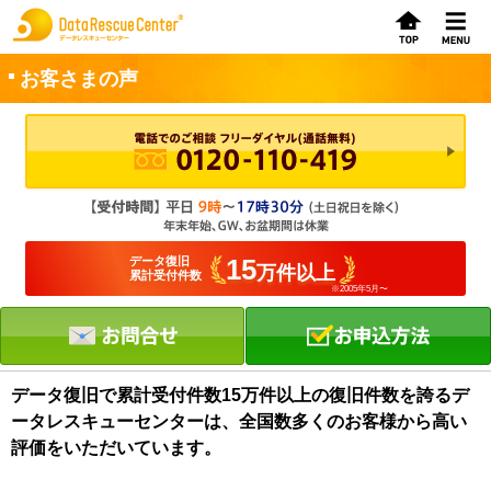
お客さまの声
お申込方法
お問合せ
初めてのお客さまへ
15
データ復旧
万件以上
累計受付件数
※2005年5月〜
サービスの流れ
データレスキューセンターの特徴
データ復旧料金
データ復旧で累計受付件数15万件以上の復旧件数を誇るデ
ータレスキューセンターは、全国数多くのお客様から高い
データ復旧事例
評価をいただいています。
お客さまの声