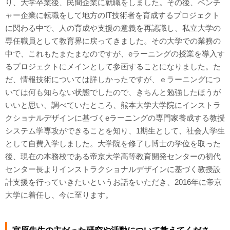
り、大学卒業後、民間企業に就職をしました。その後、ベンチ
ャー企業に転職をして地方のIT技術者を育成するプロジェクト
に関わる中で、人の育成や支援の意義を再認識し、私立大学の
専任職員として教育界に戻ってきました。その大学での業務の
中で、これもたまたまなのですが、eラーニングの授業を導入す
るプロジェクトにメインとして参画することになりました。た
だ、情報技術については詳しかったですが、ｅラーニングにつ
いては何も知らない状態でしたので、きちんと勉強したほうが
いいと思い、調べていたところ、熊本大学大学院にインストラ
クショナルデザインに基づくeラーニングの専門家養成する教授
システム学専攻ができることを知り、1期生として、社会人学生
として自費入学しました。大学院を修了し博士の学位を取った
後、現在の本務校である帝京大学高等教育開発センターの初代
センター長よりインストラクショナルデザインに基づく教授設
計支援を行っていきたいというお話をいただき、2016年に帝京
大学に着任し、今に至ります。