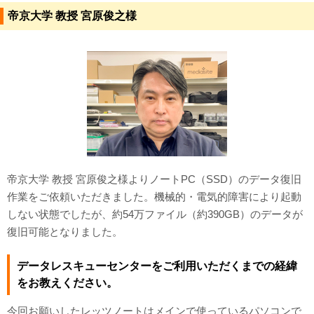
帝京大学 教授 宮原俊之様
対応メディア
よくあるご質問
データ復旧特集
データ復旧のウソ？ホント？
プライバシーマーク認定
ISO27001(ISMS)認証
帝京大学 教授 宮原俊之様よりノートPC（SSD）のデータ復旧
作業をご依頼いただきました。機械的・電気的障害により起動
特定商取引法に基づく表記
しない状態でしたが、約54万ファイル（約390GB）のデータが
復旧可能となりました。
会社案内・会社概要
データレスキューセンターをご利用いただくまでの経緯
をお教えください。
今回お願いしたレッツノートはメインで使っているパソコンで