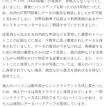
いたノートPC（HDD搭載）の電源が、突然入らなくなってし
まいました。最後にバックアップを取ったのが1年前だったた
め、社内のIT専門部署にデータの復旧を相談しましたが不可能
と言われてしまい、日野自動車で以前より利用実績のあるデー
タレスキューセンターさんにご相談させていただきました。
従業員から出される社内的な申請などを受領した履歴やイベン
トごとの記録などに加え、十数年に及ぶ蓄積されたデータも保
存されていました。データの復旧ができなければ、再構築する
ために申請の履歴をさかのぼって見直し、紙の資料などを活用
しながら時間をかけて対応する必要がありました。また、イベ
ントごとに使用したデータや写真については、個人のパソコン
に保存されていない場合、残念ながら復元を諦めざるを得ない
状況でした。
個人のパソコンは数年前からシンクライアント方式に変わった
ため、個人データは現在クラウド上に保管されています。一部
シンクライアント方式に対応できていないパソコンがあり、そ
ちらは個別にデータバックアップを取得しています。