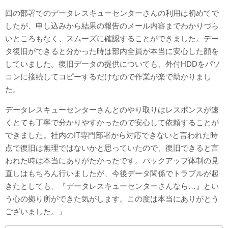
回の部署でのデータレスキューセンターさんの利用は初めてで
したが、申し込みから結果の報告のメール内容までわかりづら
いところもなく、スムーズに確認することができました。デー
タ復旧ができると分かった時は部内全員が本当に安心した顔を
していました。復旧データの提供についても、外付HDDをパソ
コンに接続してコピーするだけなので作業が楽で助かりまし
た。
データレスキューセンターさんとのやり取りはレスポンスが速
くとても丁寧で分かりやすかったので安心して依頼することが
できました。社内のIT専門部署から対応できないと言われた時
点で復旧は無理ではないかと思っていたので、復旧できると言
われた時は本当にありがたかったです。バックアップ体制の見
直しはもちろん行いましたが、今後データ関係でトラブルが起
きたとしても、『データレスキューセンターさんなら…』とい
う心の拠り所ができた気がします。この度は本当にありがとう
ございました。」