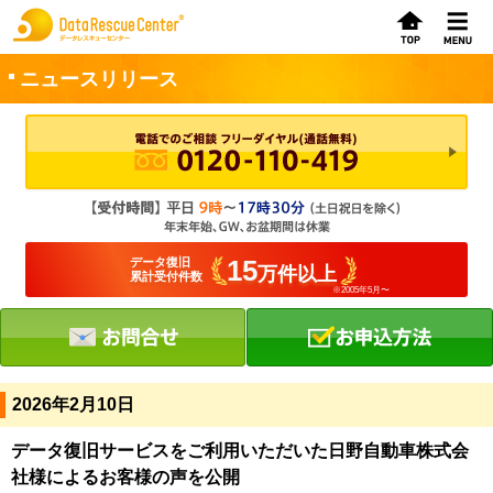
ニュースリリース
お申込方法
お問合せ
初めてのお客さまへ
15
データ復旧
万件以上
累計受付件数
※2005年5月〜
サービスの流れ
データレスキューセンターの特徴
データ復旧料金
2026年2月10日
データ復旧事例
データ復旧サービスをご利用いただいた日野自動車株式会
社様によるお客様の声を公開
お客さまの声