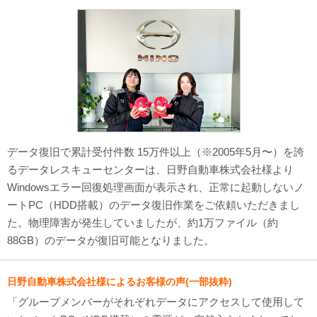
対応メディア
よくあるご質問
データ復旧特集
データ復旧のウソ？ホント？
プライバシーマーク認定
データ復旧で累計受付件数 15万件以上（※2005年5月〜）を誇
るデータレスキューセンターは、日野自動車株式会社様より
ISO27001(ISMS)認証
Windowsエラー回復処理画面が表示され、正常に起動しないノ
ートPC（HDD搭載）のデータ復旧作業をご依頼いただきまし
特定商取引法に基づく表記
た。物理障害が発生していましたが、約1万ファイル（約
会社案内・会社概要
88GB）のデータが復旧可能となりました。
日野自動車株式会社様によるお客様の声(一部抜粋)
「グループメンバーがそれぞれデータにアクセスして使用して