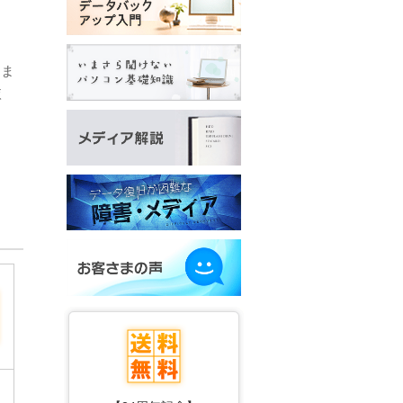
と
、
。ま
依